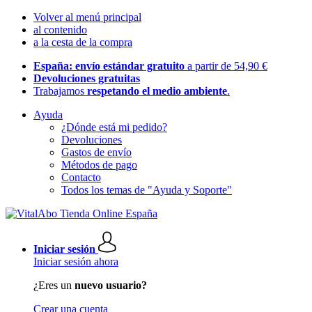
Volver al menú principal
al contenido
a la cesta de la compra
España: envío estándar gratuito
a partir de 54,90 €
Devoluciones gratuitas
Trabajamos
respetando el medio ambiente
.
Ayuda
¿Dónde está mi pedido?
Devoluciones
Gastos de envío
Métodos de pago
Contacto
Todos los temas de "Ayuda y Soporte"
Iniciar sesión
Iniciar sesión ahora
¿Eres un
nuevo usuario?
Crear una cuenta