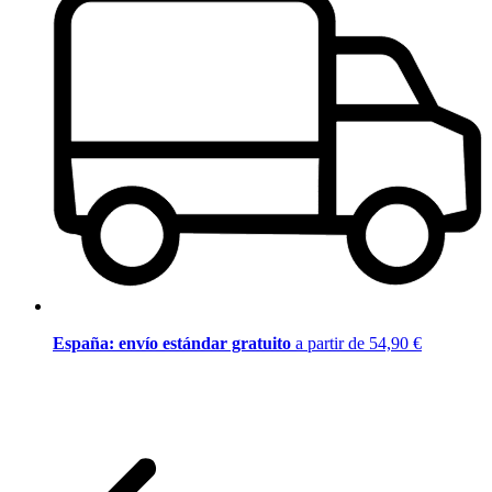
España: envío estándar gratuito
a partir de 54,90 €