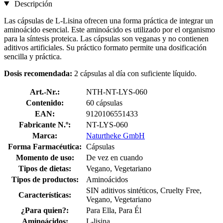
Descripción
Las cápsulas de L-Lisina ofrecen una forma práctica de integrar un
aminoácido esencial. Este aminoácido es utilizado por el organismo
para la síntesis proteica. Las cápsulas son veganas y no contienen
aditivos artificiales. Su práctico formato permite una dosificación
sencilla y práctica.
Dosis recomendada:
2 cápsulas al día con suficiente líquido.
Art.-Nr.:
NTH-NT-LYS-060
Contenido:
60 cápsulas
EAN:
9120106551433
Fabricante N.º:
NT-LYS-060
Marca:
Naturtheke GmbH
Forma Farmacéutica:
Cápsulas
Momento de uso:
De vez en cuando
Tipos de dietas:
Vegano, Vegetariano
Tipos de productos:
Aminoácidos
SIN aditivos sintéticos, Cruelty Free,
Características:
Vegano, Vegetariano
¿Para quien?:
Para Ella, Para Él
Aminoácidos:
L-lisina