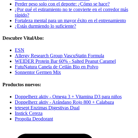
Perder peso solo con el deporte: ¿Cómo se hace?
¿Por qué el estiramiento no te convierte en el corredor más
rápido?
Fortaleza mental para un mayor éxito en el entrenamiento
¿Estás durmiendo lo suficiente?
Descubre VitalAbo:
ESN
Allergy Research Group VascuStatin Formula
WEIDER Protein Bar 60% - Salted Peanut Caramel
FutuNatura Canela de Ceilán Bio en Polvo
Sonnentor Germen Mix
Productos nuevos:
Doppelherz aktiv - Omega 3 + Vitamina D3 para niños
Doppelherz aktiv - Arándano Rojo 800 + Calabaza
tetesept Enzimas Digestivas Dual
Instick Cereza
Propolia Deodorant