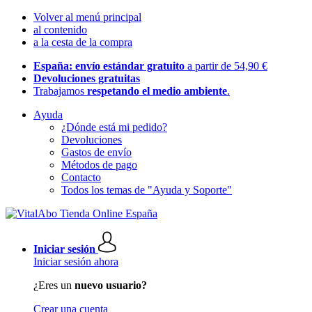
Volver al menú principal
al contenido
a la cesta de la compra
España: envío estándar gratuito
a partir de 54,90 €
Devoluciones gratuitas
Trabajamos
respetando el medio ambiente
.
Ayuda
¿Dónde está mi pedido?
Devoluciones
Gastos de envío
Métodos de pago
Contacto
Todos los temas de "Ayuda y Soporte"
Iniciar sesión
Iniciar sesión ahora
¿Eres un
nuevo usuario?
Crear una cuenta