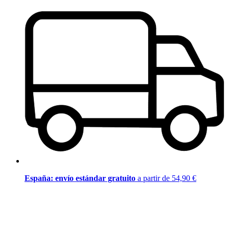
España: envío estándar gratuito
a partir de 54,90 €