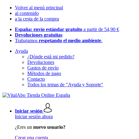
Volver al menú principal
al contenido
a la cesta de la compra
España: envío estándar gratuito
a partir de 54,90 €
Devoluciones gratuitas
Trabajamos
respetando el medio ambiente
.
Ayuda
¿Dónde está mi pedido?
Devoluciones
Gastos de envío
Métodos de pago
Contacto
Todos los temas de "Ayuda y Soporte"
Iniciar sesión
Iniciar sesión ahora
¿Eres un
nuevo usuario?
Crear una cuenta