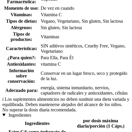
Farmacéutica:
Momento de uso:
De vez en cuando
Vitaminas:
Vitamina C
Tipos de dietas:
Vegano, Vegetariano, Sin gluten, Sin lactosa
Alérgenos:
Sin gluten, Sin lactosa
Tipos de
Vitaminas
productos:
SIN aditivos sintéticos, Cruelty Free, Vegano,
Características:
Vegetariano
¿Para quien?:
Para Ella, Para Él
Antioxidantes:
vitamina C
Información
Conservar en un lugar fresco, seco y protegido
sobre
de la luz.
conservación:
energía, sistema inmunitario, nervios,
Adecuado para:
captadores de radicales y antioxidantes, células
i
Los suplementos alimenticios no deben sustituir una dieta variada y
equilibrada. Deben mantenerse alejados del alcance de los niños.
No superar la dosis diaria recomendada.
Ingredientes
por dosis máxima
Ingredientes
diaria/porción (1 Cáps.)
Ester-C® como trebonato de