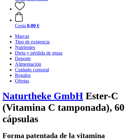
Cesta
0,00 €
Marcas
Tipo de exigencia
Nutrientes
Dieta y pérdida de grasa
Deporte
Alimentación
Cuidado corporal
Regalos
Ofertas
Naturtheke GmbH
Ester-C
(Vitamina C tamponada), 60
cápsulas
Forma patentada de la vitamina