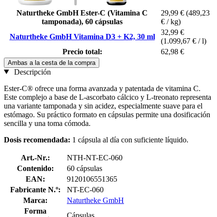
Naturtheke GmbH Ester-C (Vitamina C
29,99 €
(489,23
tamponada), 60 cápsulas
€ / kg)
32,99 €
Naturtheke GmbH Vitamina D3 + K2, 30 ml
(1.099,67 € / l)
Precio total:
62,98 €
Ambas a la cesta de la compra
Descripción
Ester-C® ofrece una forma avanzada y patentada de vitamina C.
Este complejo a base de L-ascorbato cálcico y L-treonato representa
una variante tamponada y sin acidez, especialmente suave para el
estómago. Su práctico formato en cápsulas permite una dosificación
sencilla y una toma cómoda.
Dosis recomendada:
1 cápsula al día con suficiente líquido.
Art.-Nr.:
NTH-NT-EC-060
Contenido:
60 cápsulas
EAN:
9120106551365
Fabricante N.º:
NT-EC-060
Marca:
Naturtheke GmbH
Forma
Cápsulas