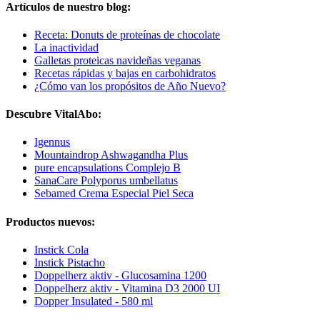
Artículos de nuestro blog:
Receta: Donuts de proteínas de chocolate
La inactividad
Galletas proteicas navideñas veganas
Recetas rápidas y bajas en carbohidratos
¿Cómo van los propósitos de Año Nuevo?
Descubre VitalAbo:
Igennus
Mountaindrop Ashwagandha Plus
pure encapsulations Complejo B
SanaCare Polyporus umbellatus
Sebamed Crema Especial Piel Seca
Productos nuevos:
Instick Cola
Instick Pistacho
Doppelherz aktiv - Glucosamina 1200
Doppelherz aktiv - Vitamina D3 2000 UI
Dopper Insulated - 580 ml