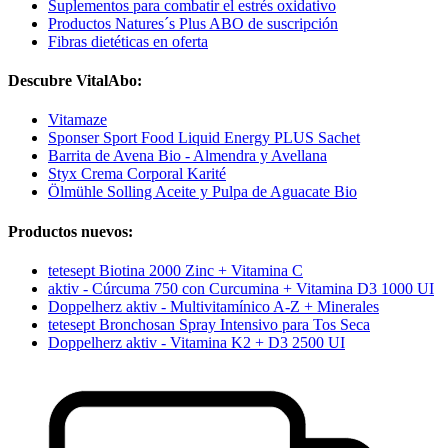
Suplementos para combatir el estrés oxidativo
Productos Natures´s Plus ABO de suscripción
Fibras dietéticas en oferta
Descubre VitalAbo:
Vitamaze
Sponser Sport Food Liquid Energy PLUS Sachet
Barrita de Avena Bio - Almendra y Avellana
Styx Crema Corporal Karité
Ölmühle Solling Aceite y Pulpa de Aguacate Bio
Productos nuevos:
tetesept Biotina 2000 Zinc + Vitamina C
aktiv - Cúrcuma 750 con Curcumina + Vitamina D3 1000 UI
Doppelherz aktiv - Multivitamínico A-Z + Minerales
tetesept Bronchosan Spray Intensivo para Tos Seca
Doppelherz aktiv - Vitamina K2 + D3 2500 UI