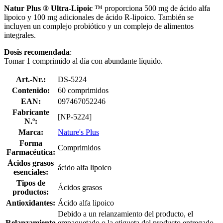
Natur Plus ® Ultra-Lipoic
™ proporciona 500 mg de ácido alfa
lipoico y 100 mg adicionales de ácido R-lipoico. También se
incluyen un complejo probiótico y un complejo de alimentos
integrales.
Dosis recomendada
:
Tomar 1 comprimido al día con abundante líquido.
Art.-Nr.:
DS-5224
Contenido:
60 comprimidos
EAN:
097467052246
Fabricante
[NP-5224]
N.º:
Marca:
Nature's Plus
Forma
Comprimidos
Farmacéutica:
Ácidos grasos
ácido alfa lipoico
esenciales:
Tipos de
Ácidos grasos
productos:
Antioxidantes:
Ácido alfa lipoico
Debido a un relanzamiento del producto, el
Relanzamiento
empaquetado o la etiqueta del producto entregado