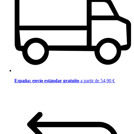
España: envío estándar gratuito
a partir de 54,90 €