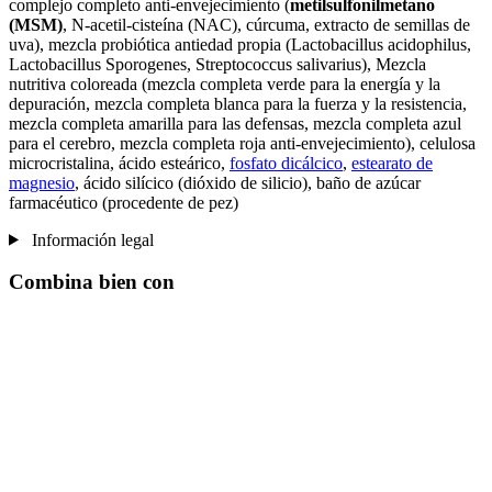
complejo completo anti-envejecimiento (
metilsulfonilmetano
(MSM)
, N-acetil-cisteína (NAC), cúrcuma, extracto de semillas de
uva), mezcla probiótica antiedad propia (Lactobacillus acidophilus,
Lactobacillus Sporogenes, Streptococcus salivarius), Mezcla
nutritiva coloreada (mezcla completa verde para la energía y la
depuración, mezcla completa blanca para la fuerza y ​​la resistencia,
mezcla completa amarilla para las defensas, mezcla completa azul
para el cerebro, mezcla completa roja anti-envejecimiento), celulosa
microcristalina, ácido esteárico,
fosfato dicálcico
,
estearato de
magnesio
, ácido silícico (dióxido de silicio), baño de azúcar
farmacéutico (procedente de pez)
Información legal
Combina bien con