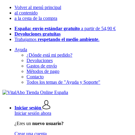
Volver al menú principal
al contenido
a la cesta de la compra
España: envío estándar gratuito
a partir de 54,90 €
Devoluciones gratuitas
Trabajamos
respetando el medio ambiente
.
Ayuda
¿Dónde está mi pedido?
Devoluciones
Gastos de envío
Métodos de pago
Contacto
Todos los temas de "Ayuda y Soporte"
Iniciar sesión
Iniciar sesión ahora
¿Eres un
nuevo usuario?
Crear una cuenta