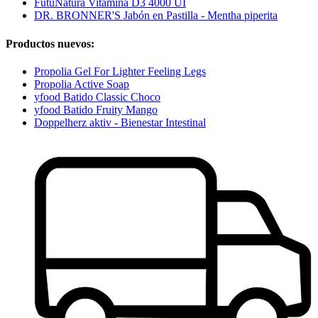
FutuNatura Vitamina D3 4000 UI
DR. BRONNER'S Jabón en Pastilla - Mentha piperita
Productos nuevos:
Propolia Gel For Lighter Feeling Legs
Propolia Active Soap
yfood Batido Classic Choco
yfood Batido Fruity Mango
Doppelherz aktiv - Bienestar Intestinal