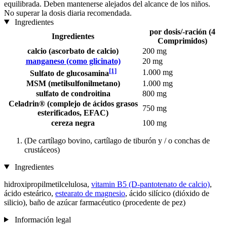
equilibrada. Deben mantenerse alejados del alcance de los niños.
No superar la dosis diaria recomendada.
Ingredientes
por dosis/-ración (4
Ingredientes
Comprimidos)
calcio (ascorbato de calcio)
200 mg
manganeso (como glicinato)
20 mg
[1]
1.000 mg
Sulfato de glucosamina
MSM (metilsulfonilmetano)
1.000 mg
sulfato de condroitina
800 mg
Celadrin® (complejo de ácidos grasos
750 mg
esterificados, EFAC)
cereza negra
100 mg
(De cartílago bovino, cartílago de tiburón y / o conchas de
crustáceos)
Ingredientes
hidroxipropilmetilcelulosa,
vitamin B5 (D-pantotenato de calcio)
,
ácido esteárico,
estearato de magnesio
, ácido silícico (dióxido de
silicio), baño de azúcar farmacéutico (procedente de pez)
Información legal