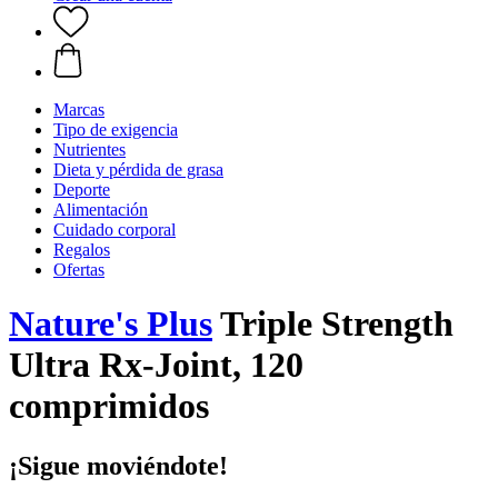
Marcas
Tipo de exigencia
Nutrientes
Dieta y pérdida de grasa
Deporte
Alimentación
Cuidado corporal
Regalos
Ofertas
Nature's Plus
Triple Strength
Ultra Rx-Joint, 120
comprimidos
¡Sigue moviéndote!