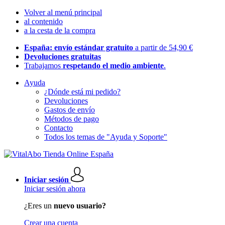
Volver al menú principal
al contenido
a la cesta de la compra
España: envío estándar gratuito
a partir de 54,90 €
Devoluciones gratuitas
Trabajamos
respetando el medio ambiente
.
Ayuda
¿Dónde está mi pedido?
Devoluciones
Gastos de envío
Métodos de pago
Contacto
Todos los temas de "Ayuda y Soporte"
Iniciar sesión
Iniciar sesión ahora
¿Eres un
nuevo usuario?
Crear una cuenta