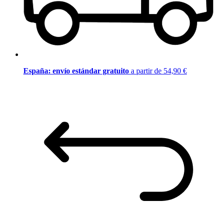
España: envío estándar gratuito
a partir de 54,90 €