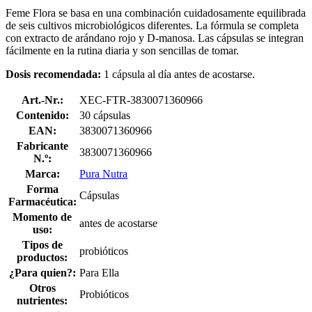
Feme Flora se basa en una combinación cuidadosamente equilibrada
de seis cultivos microbiológicos diferentes. La fórmula se completa
con extracto de arándano rojo y D-manosa. Las cápsulas se integran
fácilmente en la rutina diaria y son sencillas de tomar.
Dosis recomendada:
1 cápsula al día antes de acostarse.
Art.-Nr.:
XEC-FTR-3830071360966
Contenido:
30 cápsulas
EAN:
3830071360966
Fabricante
3830071360966
N.º:
Marca:
Pura Nutra
Forma
Cápsulas
Farmacéutica:
Momento de
antes de acostarse
uso:
Tipos de
probióticos
productos:
¿Para quien?:
Para Ella
Otros
Probióticos
nutrientes: