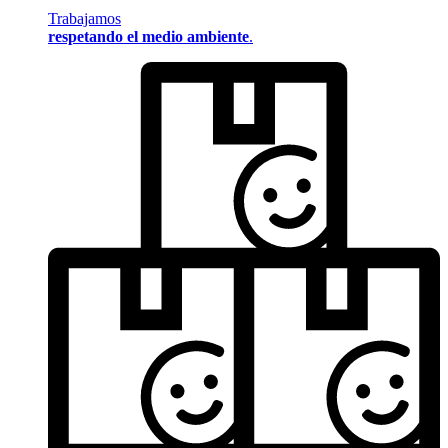
Trabajamos
respetando el medio ambiente
.