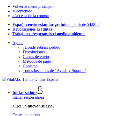
Volver al menú principal
al contenido
a la cesta de la compra
España: envío estándar gratuito
a partir de 54,90 €
Devoluciones gratuitas
Trabajamos
respetando el medio ambiente
.
Ayuda
¿Dónde está mi pedido?
Devoluciones
Gastos de envío
Métodos de pago
Contacto
Todos los temas de "Ayuda y Soporte"
Iniciar sesión
Iniciar sesión ahora
¿Eres un
nuevo usuario?
Crear una cuenta