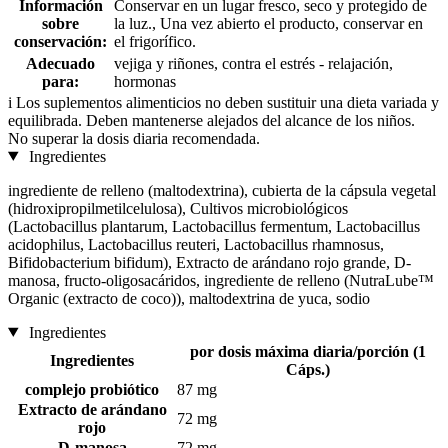
Información
Conservar en un lugar fresco, seco y protegido de
sobre
la luz., Una vez abierto el producto, conservar en
conservación:
el frigorífico.
Adecuado
vejiga y riñones, contra el estrés - relajación,
para:
hormonas
i
Los suplementos alimenticios no deben sustituir una dieta variada y
equilibrada. Deben mantenerse alejados del alcance de los niños.
No superar la dosis diaria recomendada.
Ingredientes
ingrediente de relleno (maltodextrina), cubierta de la cápsula vegetal
(hidroxipropilmetilcelulosa), Cultivos microbiológicos
(Lactobacillus plantarum, Lactobacillus fermentum, Lactobacillus
acidophilus, Lactobacillus reuteri, Lactobacillus rhamnosus,
Bifidobacterium bifidum), Extracto de arándano rojo grande, D-
manosa, fructo-oligosacáridos, ingrediente de relleno (NutraLube™
Organic (extracto de coco)), maltodextrina de yuca, sodio
Ingredientes
por dosis máxima diaria/porción (1
Ingredientes
Cáps.)
complejo probiótico
87 mg
Extracto de arándano
72 mg
rojo
D-manosa
72 mg