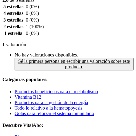
2,0
de 5 estrellas
5 estrellas
0
(0%)
4 estrellas
0
(0%)
3 estrellas
0
(0%)
2 estrellas
1
(100%)
1 estrella
0
(0%)
1
valoración
No hay valoraciones disponibles.
Sé la primera persona en escribir una valoración sobre este
producto.
Categorías populares:
Productos beneficiosos para el metabolismo
Vitamina B12
Productos para la gestión de la energía
Todo lo relativo a la hematopoyesis
Gotas para reforzar el sistema inmunitario
Descubre VitalAbo: