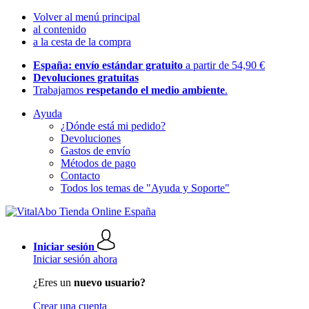
Volver al menú principal
al contenido
a la cesta de la compra
España: envío estándar gratuito
a partir de 54,90 €
Devoluciones gratuitas
Trabajamos
respetando el medio ambiente
.
Ayuda
¿Dónde está mi pedido?
Devoluciones
Gastos de envío
Métodos de pago
Contacto
Todos los temas de "Ayuda y Soporte"
Iniciar sesión
Iniciar sesión ahora
¿Eres un
nuevo usuario?
Crear una cuenta