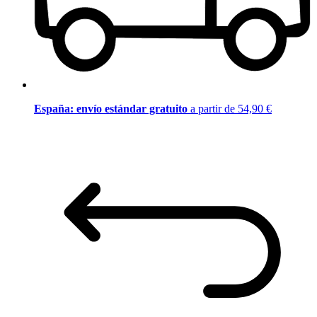
España: envío estándar gratuito
a partir de 54,90 €