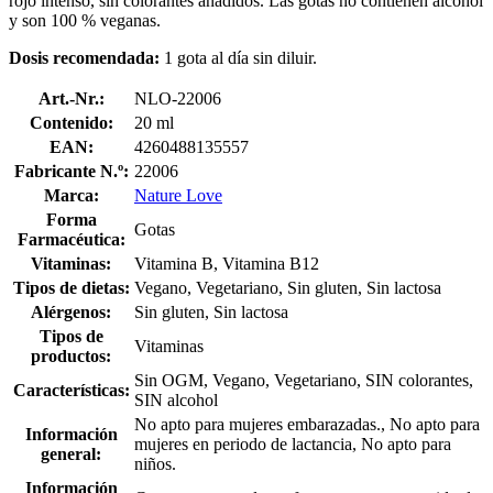
rojo intenso, sin colorantes añadidos. Las gotas no contienen alcohol
y son 100 % veganas.
Dosis recomendada:
1 gota al día sin diluir.
Art.-Nr.:
NLO-22006
Contenido:
20 ml
EAN:
4260488135557
Fabricante N.º:
22006
Marca:
Nature Love
Forma
Gotas
Farmacéutica:
Vitaminas:
Vitamina B, Vitamina B12
Tipos de dietas:
Vegano, Vegetariano, Sin gluten, Sin lactosa
Alérgenos:
Sin gluten, Sin lactosa
Tipos de
Vitaminas
productos:
Sin OGM, Vegano, Vegetariano, SIN colorantes,
Características:
SIN alcohol
No apto para mujeres embarazadas., No apto para
Información
mujeres en periodo de lactancia, No apto para
general:
niños.
Información