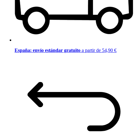
España: envío estándar gratuito
a partir de 54,90 €