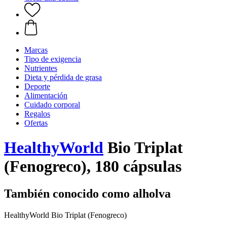
Marcas
Tipo de exigencia
Nutrientes
Dieta y pérdida de grasa
Deporte
Alimentación
Cuidado corporal
Regalos
Ofertas
HealthyWorld
Bio Triplat
(Fenogreco), 180 cápsulas
También conocido como alholva
HealthyWorld Bio Triplat (Fenogreco)