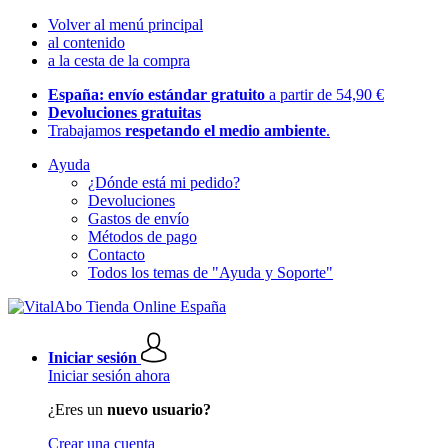
Volver al menú principal
al contenido
a la cesta de la compra
España: envío estándar gratuito
a partir de 54,90 €
Devoluciones gratuitas
Trabajamos
respetando el medio ambiente
.
Ayuda
¿Dónde está mi pedido?
Devoluciones
Gastos de envío
Métodos de pago
Contacto
Todos los temas de "Ayuda y Soporte"
Iniciar sesión
Iniciar sesión ahora
¿Eres un
nuevo usuario?
Crear una cuenta