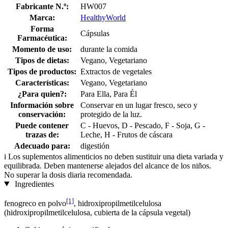
Fabricante N.º:
HW007
Marca:
HealthyWorld
Forma
Cápsulas
Farmacéutica:
Momento de uso:
durante la comida
Tipos de dietas:
Vegano, Vegetariano
Tipos de productos:
Extractos de vegetales
Características:
Vegano, Vegetariano
¿Para quien?:
Para Ella, Para Él
Información sobre
Conservar en un lugar fresco, seco y
conservación:
protegido de la luz.
Puede contener
C - Huevos, D - Pescado, F - Soja, G -
trazas de:
Leche, H - Frutos de cáscara
Adecuado para:
digestión
i
Los suplementos alimenticios no deben sustituir una dieta variada y
equilibrada. Deben mantenerse alejados del alcance de los niños.
No superar la dosis diaria recomendada.
Ingredientes
[1]
fenogreco en polvo
, hidroxipropilmetilcelulosa
(hidroxipropilmetilcelulosa, cubierta de la cápsula vegetal)