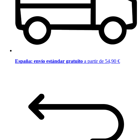
España: envío estándar gratuito
a partir de 54,90 €