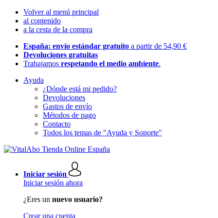
Volver al menú principal
al contenido
a la cesta de la compra
España: envío estándar gratuito
a partir de 54,90 €
Devoluciones gratuitas
Trabajamos
respetando el medio ambiente
.
Ayuda
¿Dónde está mi pedido?
Devoluciones
Gastos de envío
Métodos de pago
Contacto
Todos los temas de "Ayuda y Soporte"
Iniciar sesión
Iniciar sesión ahora
¿Eres un
nuevo usuario?
Crear una cuenta