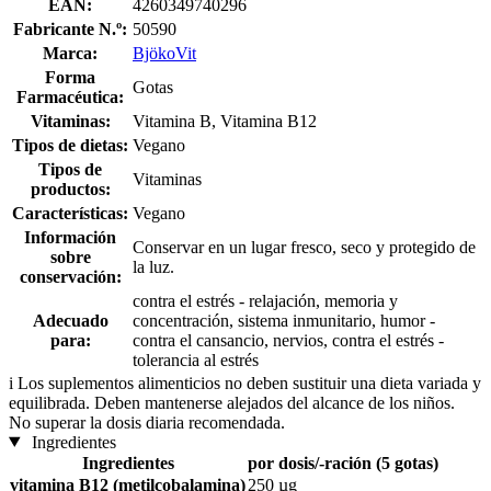
EAN:
4260349740296
Fabricante N.º:
50590
Marca:
BjökoVit
Forma
Gotas
Farmacéutica:
Vitaminas:
Vitamina B, Vitamina B12
Tipos de dietas:
Vegano
Tipos de
Vitaminas
productos:
Características:
Vegano
Información
Conservar en un lugar fresco, seco y protegido de
sobre
la luz.
conservación:
contra el estrés - relajación, memoria y
Adecuado
concentración, sistema inmunitario, humor -
para:
contra el cansancio, nervios, contra el estrés -
tolerancia al estrés
i
Los suplementos alimenticios no deben sustituir una dieta variada y
equilibrada. Deben mantenerse alejados del alcance de los niños.
No superar la dosis diaria recomendada.
Ingredientes
Ingredientes
por dosis/-ración (5 gotas)
vitamina B12 (metilcobalamina)
250 µg