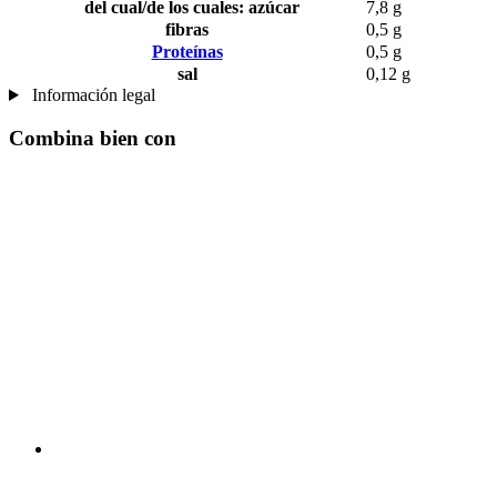
del cual/de los cuales: azúcar
7,8 g
fibras
0,5 g
Proteínas
0,5 g
sal
0,12 g
Información legal
Combina bien con