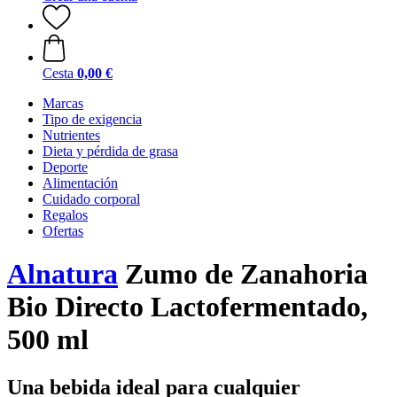
Cesta
0,00 €
Marcas
Tipo de exigencia
Nutrientes
Dieta y pérdida de grasa
Deporte
Alimentación
Cuidado corporal
Regalos
Ofertas
Alnatura
Zumo de Zanahoria
Bio Directo Lactofermentado,
500 ml
Una bebida ideal para cualquier