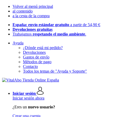
Volver al menú principal
al contenido
a la cesta de la compra
España: envío estándar gratuito
a partir de 54,90 €
Devoluciones gratuitas
Trabajamos
respetando el medio ambiente
.
Ayuda
¿Dónde está mi pedido?
Devoluciones
Gastos de envío
Métodos de pago
Contacto
Todos los temas de "Ayuda y Soporte"
Iniciar sesión
Iniciar sesión ahora
¿Eres un
nuevo usuario?
Crear una cuenta