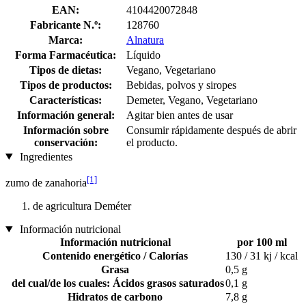
EAN:
4104420072848
Fabricante N.º:
128760
Marca:
Alnatura
Forma Farmacéutica:
Líquido
Tipos de dietas:
Vegano, Vegetariano
Tipos de productos:
Bebidas, polvos y siropes
Características:
Demeter, Vegano, Vegetariano
Información general:
Agitar bien antes de usar
Información sobre
Consumir rápidamente después de abrir
conservación:
el producto.
Ingredientes
[1]
zumo de zanahoria
de agricultura Deméter
Información nutricional
Información nutricional
por 100 ml
Contenido energético / Calorías
130 / 31 kj / kcal
Grasa
0,5 g
del cual/de los cuales: Ácidos grasos saturados
0,1 g
Hidratos de carbono
7,8 g